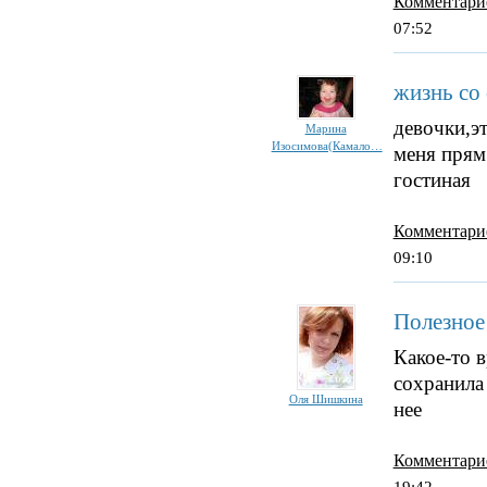
Комментари
07:52
жизнь со 
девочки,эт
Марина
Изосимова(Камало…
меня прям 
гостиная
Комментари
09:10
Полезное 
Какое-то 
сохранила
Оля Шишкина
нее
Комментари