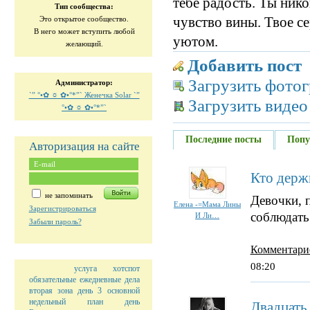
тебе радость. Ты ник
Тип сообщества:
чувство вины. Твое с
Это открытое сообщество.
В него может вступить любой
уютом.
желающий.
Добавить пост
Загрузить фото
Администратор:
`” °•✿ ☼ ✿•°*”` Женечка Solar `”
Загрузить видео
°•✿ ☼ ✿•°*”`
Последние посты
Попу
Авторизация на сайте
Кто держи
не запоминать
Девочки, 
Елена -=Мама Лины
Зарегистрироваться
соблюдать
И Ли…
Забыли пароль?
Комментари
08:20
услуга
хотспот
обязательные ежедневные дела
вторая зона
день 3
основной
недельный план
день
Двадцать