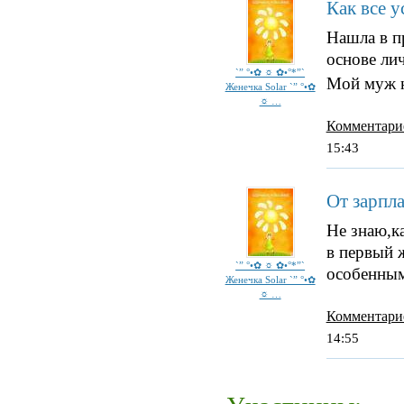
Как все у
Нашла в п
основе ли
`” °•✿ ☼ ✿•°*”`
Мой муж н
Женечка Solar `” °•✿
☼ …
Комментари
15:43
От зарпл
Не знаю,ка
в первый ж
`” °•✿ ☼ ✿•°*”`
особенным
Женечка Solar `” °•✿
☼ …
Комментари
14:55