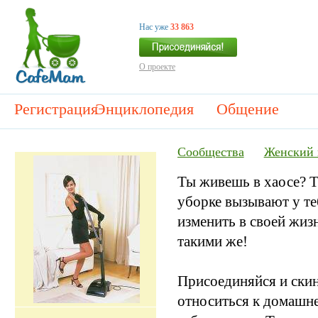
Нас уже
33 863
О проекте
Регистрация
Энциклопедия
Общение
Сообщества
Женский 
Ты живешь в хаосе? 
уборке вызывают у те
изменить в своей жиз
такими же!
Присоединяйся и скин
относиться к домашне