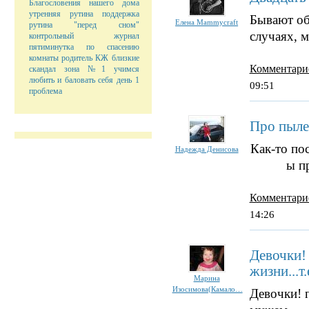
Благословения нашего дома
утренняя рутина
поддержка
Бывают об
Елена Mammycraft
рутина "перед сном"
случаях, м
контрольный журнал
пятиминутка по спасению
комнаты
родитель
КЖ
близкие
Комментари
скандал
зона №1
учимся
любить и баловать себя
день 1
09:51
проблема
Про пыле
Как-то по
Надежда Денисова
ы п
Комментари
14:26
Девочки! 
жизни...т.
Марина
Изосимова(Камало…
Девочки! п