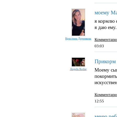
моему Ма
я кормлю 
я даю ему.
Кристина Деренкова
Комментари
03:03
Прикорм с
Моему сын
Angela Кotlar
покормить
искусстве
Комментари
12:55
меню реб