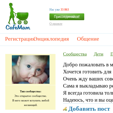
Нас уже
33 863
О проекте
Регистрация
Энциклопедия
Общение
Сообщества
Дети
П
Добро пожаловать в 
Хочется готовить для
Очень жду ваших сове
Сама я выкладываю р
Я всегда готовила тол
Тип сообщества:
Это открытое сообщество.
Надеюсь, что и вы оц
В него может вступить любой
желающий.
Добавить пост