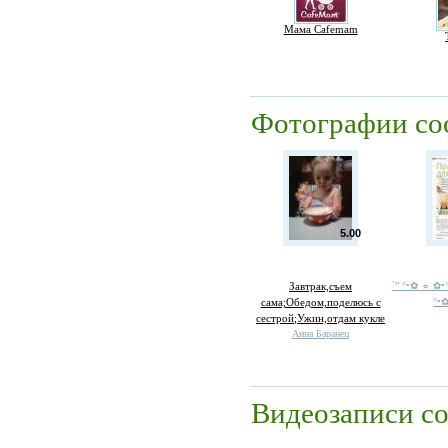
Мама Cafemam
Фотографии со
5.00
Завтрак,съем
`” °•✿ ☼ ✿•°
сама;Обедом,поделюсь с
°•✿
сестрой;Ужин,отдам кукле
Анна Баранец
Видеозаписи с