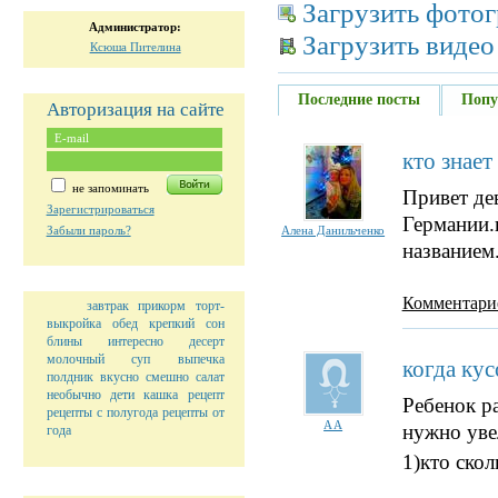
Загрузить фото
Администратор:
Загрузить видео
Ксюша Пителина
Последние посты
Попу
Авторизация на сайте
кто знает
не запоминать
Привет де
Зарегистрироваться
Германии.п
Алена Данильченко
Забыли пароль?
названием
Комментари
завтрак
прикорм
торт-
выкройка
обед
крепкий сон
блины
интересно
десерт
молочный суп
выпечка
когда ку
полдник
вкусно
смешно
салат
необычно
дети
кашка
рецепт
Ребенок ра
рецепты с полугода
рецепты от
A A
нужно уве
года
1)кто скол