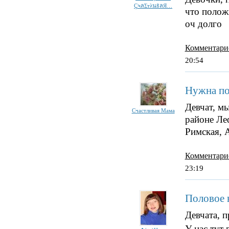
Ç५ลΣтλนßลЯ…
что полож
оч долго
Комментари
20:54
Нужна по
Девчат, м
Счастливая Мама
районе Ле
Римская, 
Комментари
23:19
Половое 
Девчата, п
У нас тут 