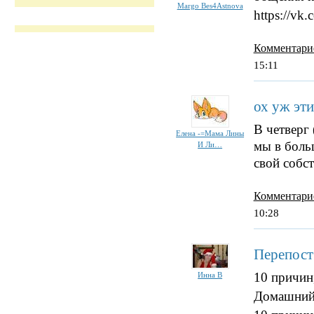
Margo Bes4Astnova
https://vk
Комментари
15:11
ох уж эти
В четверг 
Елена -=Мама Лины
мы в боль
И Ли…
свой собс
Комментари
10:28
Перепост
10 причин
Инна В
Домашний