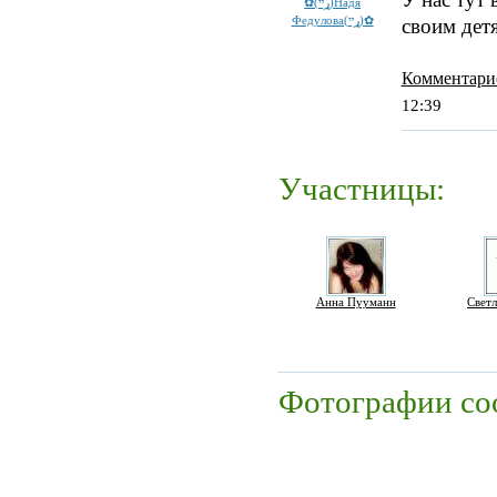
✿(ړײ)Надя
Федулова(ړײ)✿
своим детя
Комментари
12:39
Участницы:
Анна Пууманн
Светл
Фотографии со