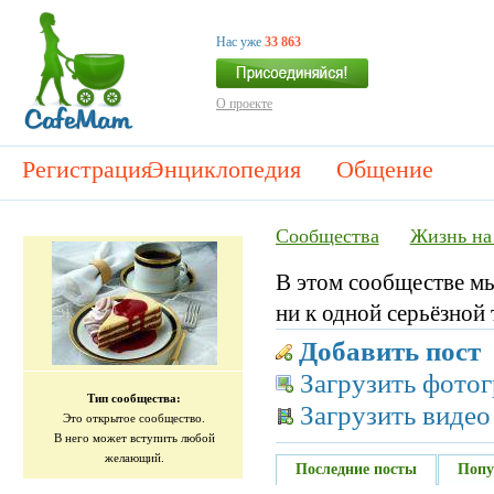
Нас уже
33 863
О проекте
Регистрация
Энциклопедия
Общение
Сообщества
Жизнь на
В этом сообществе мы
ни к одной серьёзной 
Добавить пост
Загрузить фото
Тип сообщества:
Загрузить видео
Это открытое сообщество.
В него может вступить любой
желающий.
Последние посты
Попу