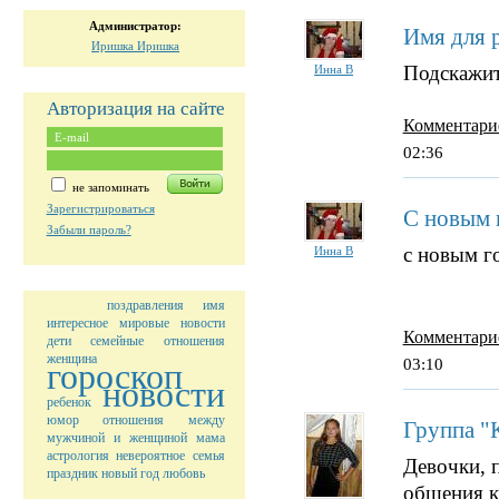
Администратор:
Имя для 
Иришка Иришка
Подскажит
Инна В
Авторизация на сайте
Комментари
02:36
не запоминать
Зарегистрироваться
С новым 
Забыли пароль?
с новым г
Инна В
поздравления
имя
интересное
мировые новости
Комментари
дети
семейные отношения
женщина
03:10
гороскоп
новости
ребенок
юмор
отношения между
Группа "
мужчиной и женщиной
мама
астрология
невероятное
семья
Девочки, п
праздник
новый год
любовь
общения к