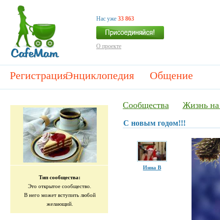
Нас уже
33 863
О проекте
Регистрация
Энциклопедия
Общение
Сообщества
Жизнь на
С новым годом!!!
Инна В
Тип сообщества:
Это открытое сообщество.
В него может вступить любой
желающий.