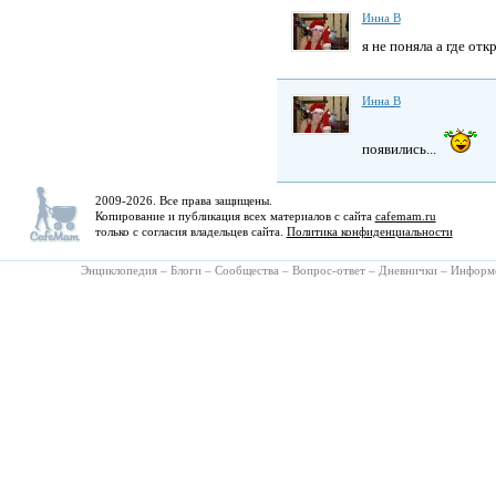
Инна В
я не поняла а где от
Инна В
появились...
2009-2026. Все права защищены.
Копирование и публикация всех материалов с сайта
cafemam.ru
только с согласия владельцев сайта.
Политика конфиденциальности
Энциклопедия
–
Блоги
–
Сообщества
–
Вопрос-ответ
–
Дневнички
–
Информ