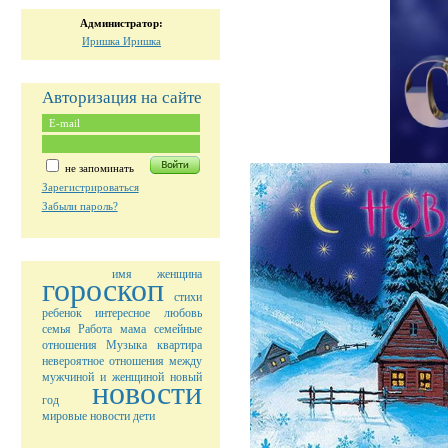
Администратор:
Иришка Иришка
Авторизация на сайте
не запоминать
Зарегистрироваться
Забыли пароль?
имя
женщина
гороскоп
стихи
ребенок
интересное
любовь
семья
Работа
мама
семейные
отношения
Музыка
квартира
невероятное
отношения между
мужчиной и женщиной
новый
новости
год
мировые новости
дети