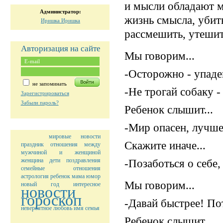
и мысли обладают м
Администратор:
жизнь смысла, убит
Иришка Иришка
рассмешить, утешит
Авторизация на сайте
Мы говорим...
-Осторожно - упад
не запоминать
-Не трогай собаку -
Зарегистрироваться
Забыли пароль?
Ребенок слышит...
-Мир опасен, лучше
мировые новости
Скажите иначе...
праздник
отношения между
мужчиной и женщиной
женщина
дети
поздравления
-Позаботься о себе,
семейные отношения
астрология
ребенок
мама
юмор
Мы говорим...
новый год
интересное
новости
гороскоп
-Давай быстрее! По
невероятное
любовь
имя
семья
Ребенок слышит...