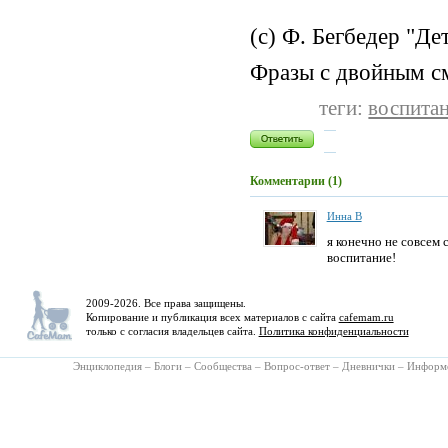
(с) Ф. Бегбедер "Де
Фразы с двойным с
теги:
воспитан
Комментарии (1)
Инна В
я конечно не совсем с
воспитание!
2009-2026. Все права защищены.
Копирование и публикация всех материалов с сайта
cafemam.ru
только с согласия владельцев сайта.
Политика конфиденциальности
Энциклопедия
–
Блоги
–
Сообщества
–
Вопрос-ответ
–
Дневнички
–
Информ