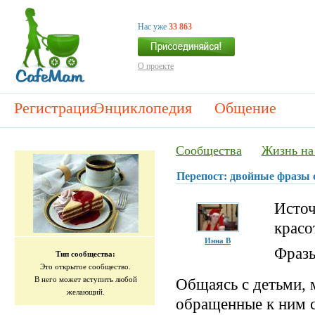
Нас уже
33 863
О проекте
Регистрация
Энциклопедия
Общение
Сообщества
Жизнь на
Перепост: двойные фразы 
Источ
красот
Инна В
Фразы
Тип сообщества:
Это открытое сообщество.
В него может вступить любой
Общаясь с детьми, 
желающий.
обращенные к ним с