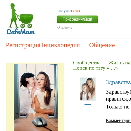
Нас уже
33 863
О проекте
Регистрация
Энциклопедия
Общение
Сообщества
Жизнь на
Поиск по тэгу «....»
Здравству
Здравствуй
нравится,
... ...
Только не 
Комментари