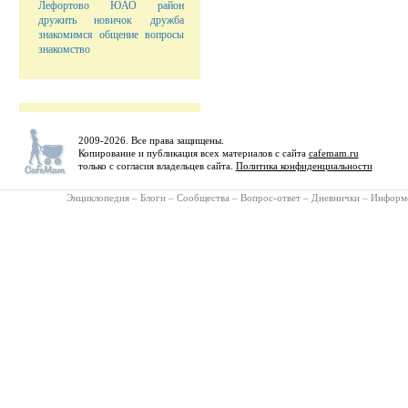
Лефортово
ЮАО
район
дружить
новичок
дружба
знакомимся
общение
вопросы
знакомство
2009-2026. Все права защищены.
Копирование и публикация всех материалов с сайта
cafemam.ru
только с согласия владельцев сайта.
Политика конфиденциальности
Энциклопедия
–
Блоги
–
Сообщества
–
Вопрос-ответ
–
Дневнички
–
Информ