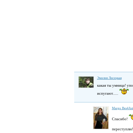
Эмилия Лисецкая
какая ты умница! упо
испугают......
Margo Bes4As
Спасибо!
переступлю