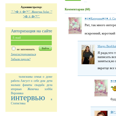
Администратор:
Комментарии (60)
`” °•✿ ☼ ✿•°*”` Женечка Solar `”
°•✿ ☼ ✿•°*”`
♥ღ♥Катерина♥ღ♥ ☼ С
Рит, так много интере
Авторизация на сайте
искренний, короткий 
Margo Bes4As
не запоминать
Я рада,что 
Зарегистрироваться
написать все
Забыли пароль?
заняться,но
вкратце все 
талисманы
семья
о доме
работа
Август
о себе
дом
дети
♥ღ♥
малыш
фанаты
свадьба
дела
итервью
Женечка
хобби
Вероника
интервью
бу
я
Статистика