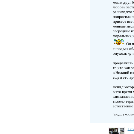
могли друг б
любовь заст
решила,что т
попросила п
присест все 
меньше меся
сесредине к
моральных,ч
Он п
снова,мы оба
опухоль луч
продолжать 
то,что как р
в Нижний из
еще в это в
меня,с котор
в это время
завязались 
тяжело теря
естественно
"подружилис
Тать