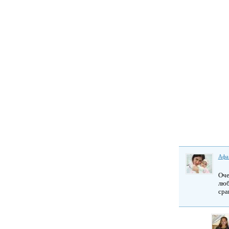
Афа
Оче
люб
сра