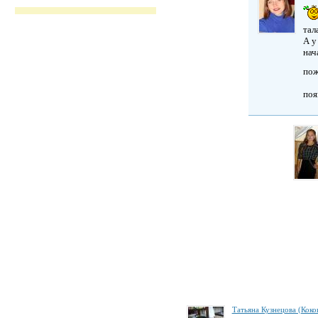
тал
А у
нач
пож
поя
Татьяна Кузнецова (Коко