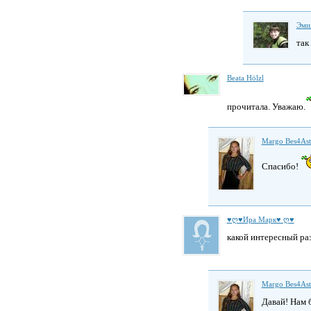
Эми
так
Beata Hölzl
прочитала. Уважаю.
Margo Bes4As
Спасибо!
♥ღ♥Ира Марк♥ ღ♥
какой интересный раз
Margo Bes4As
Давай! Нам 