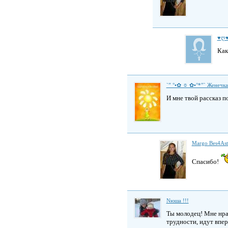
♥ღ♥
Как
`” °•✿ ☼ ✿•°*”` Женечка
И мне твой рассказ п
Margo Bes4As
Спасибо!
Nюша !!!
Ты молодец! Мне нрав
трудности, идут впер