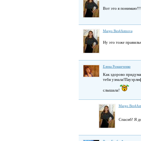
Вот это я понимаю!!
Margo Bes4Astnova
Ну это тоже правиль
Елена Романченко
Как здорово придума
тебя узнала!Пауэрлиф
слышала!
Margo Bes4As
Спасиб! Я до