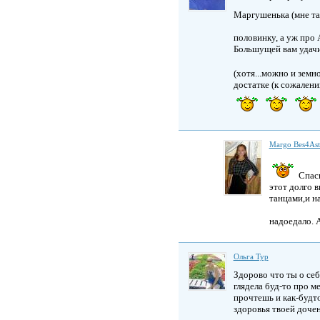
Маргушенька (мне та
половинку, а уж про 
Большущей вам удачи
(хотя...можно и земн
достатке (к сожалени
Margo Bes4As
Спаси
этот долго в
танцами,и н
надоедало. 
Ольга Тур
Здорово что ты о себе
глядела буд-то про м
прочтешь и как-будто
здоровья твоей дочен