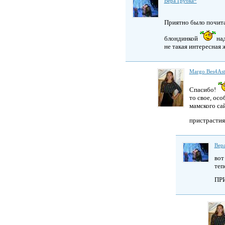
Вера Грубка*
Приятно было почита
блондинкой
на
не такая интересная 
Margo Bes4As
Спасибо!
то свое, осо
мамского са
пристрасти
Вер
вот
теп
ПРИ