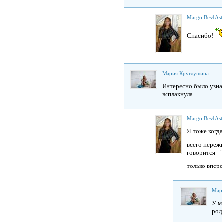
Margo Bes4As
Спасибо!
Мария Круглушина
Интересно было узнат
всплакнула...
Margo Bes4As
Я тоже когд
всего переж
говорится - 
только впер
Мар
У м
род