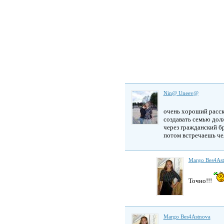
Nin@ Uneev@
очень хороший расс
создавать семью дол
через гражданский б
потом встречаешь че
Margo Bes4As
Точно!!!
Margo Bes4Astnova