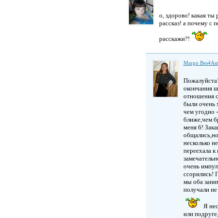
о, здорово! какая ты
рассказ! а почему с 
расскажи?!
Margo Bes4As
Пожалуйста
окончания ш
отношения ст
были очень 
чем угодно 
ближе,чем бр
меня 6! Зака
общались,но
несколько не
переехала к 
замечательн
очень импул
ссорились! 
мы оба зани
получали не 
Я нес
или подруге