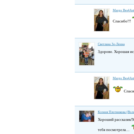
Margo Bes4As
Спасибо!!!
Светлана Зе-Леина
Здорово. Хорошая ис
Margo Bes4As
Спаси
Ксения Плотникова (Вол
Хороший рассказик!М
тебя посмотрела....