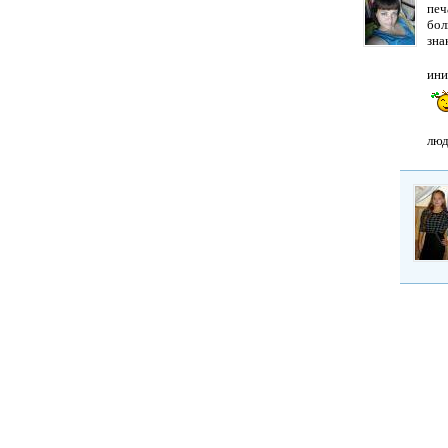
печ
бол
зна
ини
люд