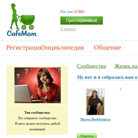
Нас уже
33 863
О проекте
Регистрация
Энциклопедия
Общение
Сообщества
Жизнь на
Ну вот и я собралась вам о
/
Тип сообщества:
Это открытое сообщество.
Margo Bes4Astnova
В него может вступить любой
желающий.