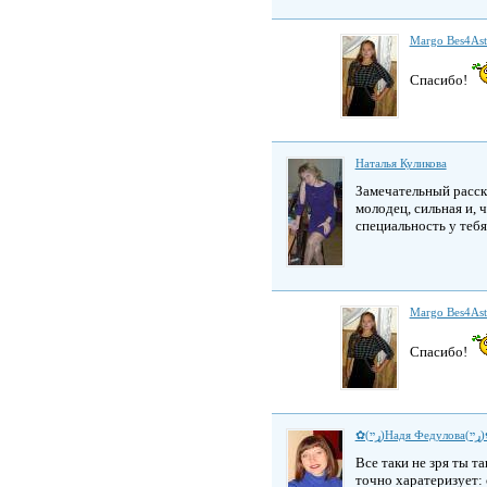
Margo Bes4As
Спасибо!
Наталья Куликова
Замечательный расска
молодец, сильная и, 
специальность у тебя
Margo Bes4As
Спасибо!
✿(ړײ)Надя Ф
Все таки не зря ты т
точно харатеризует: 