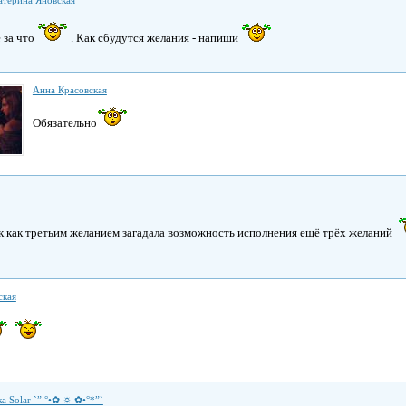
атерина Яновская
 за что
. Как сбудутся желания - напиши
Анна Красовская
Обязательно
ак как третьим желанием загадала возможность исполнения ещё трёх желаний
ская
а Solar `” °•✿ ☼ ✿•°*”`