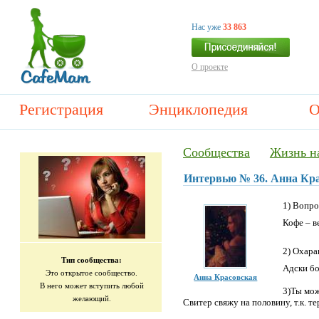
Нас уже
33 863
О проекте
Регистрация
Энциклопедия
О
Сообщества
Жизнь н
Интервью № 36. Анна Кр
1) Вопро
Кофе – в
2) Охара
Тип сообщества:
Адски бо
Это открытое сообщество.
Анна Красовская
В него может вступить любой
3)Ты мож
желающий.
Свитер свяжу на половину, т.к. те