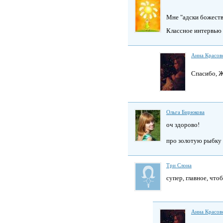
Мне "адски божест
Классное интервью
Анна Красов
Спасибо, 
Ольга Бирюкова
оч здорово!
про золотую рыбку и
Три Слона
супер, главное, что
Анна Красов