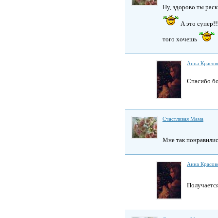
Ну, здорово ты рас
А это супер!!
того хочешь
Анна Красов
Спасибо б
Счастливая Мама
Мне так понравилис
Анна Красов
Получается