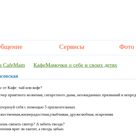
бщение
Сервисы
Фото
а CafeMam
КафеМамочки о себе и своих детях
асовская
с от Кафе: чай или кофе?
ечер приятного волнения, сигаретного дыма, неожиданных признаний и непре
ктеризуй себя с помощью 5 прилагательных.
жественная,жизнерадостная,улыбчивая, дружелюбная, искренняя.
ешь связать свитер? А забить гвоздь?
рпения врят ли хватит, а гвоздь забью.