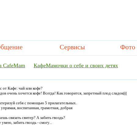
бщение
Сервисы
Фото
а CafeMam
КафеМамочки о себе и своих детях
с от Кафе: чай или кофе?
дов очень хочется кофе! Всегда! Как говорится, запретный плод сладок(((
ктеризуй себя с помощью 5 прилагательных.
 упрямая, воспитанная, грамотная, добрая
ешь связать свитер? А забить гвоздь?
 умею, забить гвоздь - смогу...