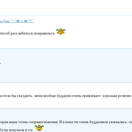
а Solar `” °•✿ ☼ ✿•°*”`
способ расслабиться понравилось
хотела бы съездить.. меня вообще буддизм очень привлекает. хорошая религия
торая наша точка соприкосновения. Я в юности очень буддизмом увлекалась: чи
буты покупала и т.п.