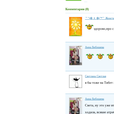
Комментарии (8)
`” °•✿ ☼ ✿•°*”` Женечк
здорово,про 
Анна Бибишева
Светлана Светлая
я бы тоже на Тибет 
Анна Бибишева
Света, ну это уже в
ходила, всякие атри