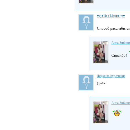
♥ღ♥Ира Марк♥ ღ♥
Способ расслабитс
Анна Бибише
Спасибо!
Людмила Курочкина
@->-
Анна Бибише