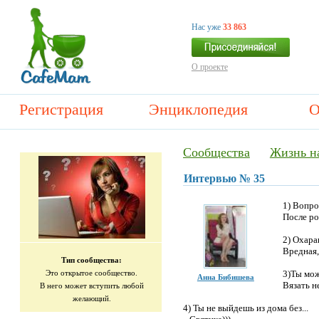
Нас уже
33 863
О проекте
Регистрация
Энциклопедия
О
Сообщества
Жизнь н
Интервью № 35
1) Вопро
После ро
2) Охара
Вредная,
Тип сообщества:
Это открытое сообщество.
3)Ты мож
Анна Бибишева
Вязать не
В него может вступить любой
желающий.
4) Ты не выйдешь из дома без...