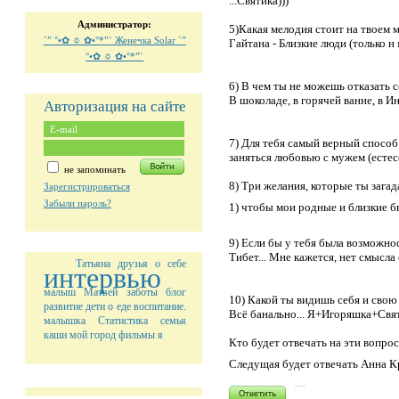
...Святика)))
Администратор:
5)Какая мелодия стоит на твоем 
`” °•✿ ☼ ✿•°*”` Женечка Solar `”
Гайтана - Близкие люди (только н
°•✿ ☼ ✿•°*”`
6) В чем ты не можешь отказать с
В шоколаде, в горячей ванне, в И
Авторизация на сайте
7) Для тебя самый верный способ
заняться любовью с мужем (естесс
не запоминать
8) Три желания, которые ты загад
Зарегистрироваться
Забыли пароль?
1) чтобы мои родные и близкие б
9) Если бы у тебя была возможно
Тибет... Мне кажется, нет смысла 
Татьяна
друзья
о себе
интервью
малыш
Матвей
заботы
блог
10) Какой ты видишь себя и свою 
развитие
дети
о еде
воспитание.
Всё банально... Я+Игоряшка+Свят
малышка
Статистика
семья
каши
мой город
фильмы
я
Кто будет отвечать на эти вопр
Следущая будет отвечать Анна К