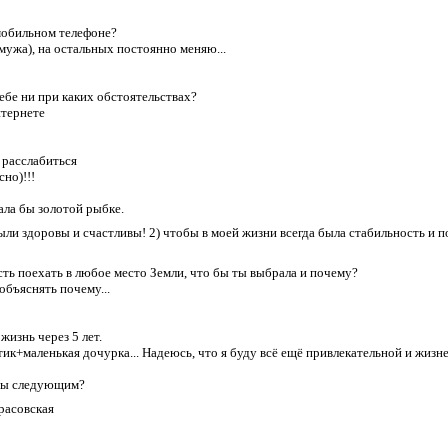
мобильном телефоне?
 мужа), на остальных постоянно меняю...
ебе ни при каких обстоятельствах?
нтернете
 расслабиться
но)!!!
ала бы золотой рыбке.
ыли здоровы и счастливы! 2) чтобы в моей жизни всегда была стабильность и п
сть поехать в любое место Земли, что бы ты выбрала и почему?
объяснять почему...
жизнь через 5 лет.
ик+маленькая дочурка... Надеюсь, что я буду всё ещё привлекательной и жизн
осы следующим?
расовская