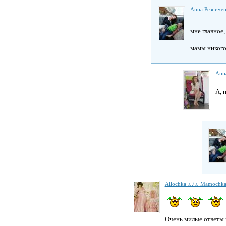
Анна Резниче
мне главное
мамы никого
Анн
А, 
Allochka ♫♪♫ Mamochk
Очень милые ответы