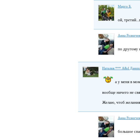
Марго Б.
ой, третий..
Анна Резниче
по другому 
Наталия *** A&d Дании
а у меня в мо
вообще ничего не с
Желаю, чтоб желания
Анна Резниче
большое сп