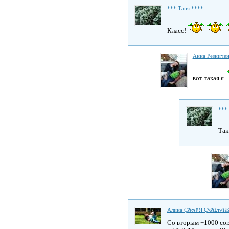
*** Таня ****
Класс!
Анна Резниче
вот такая я
***
Так
Алина Çล๓ลЯ Ç५ลΣтλ
Со вторым +1000 сог