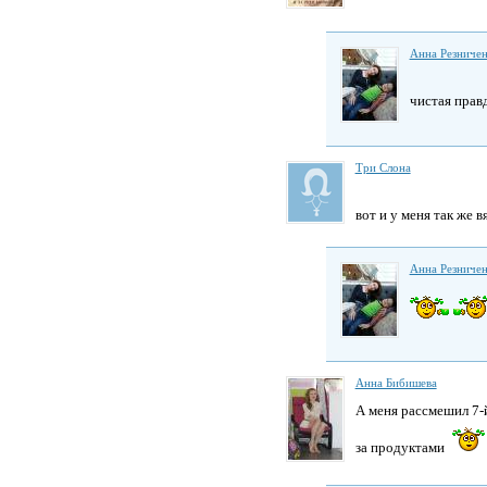
Анна Резниче
чистая прав
Три Слона
вот и у меня так же 
Анна Резниче
Анна Бибишева
А меня рассмешил 7-й
за продуктами