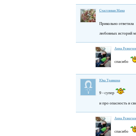
Счастливая Мама
Прикольно ответила
любовных историй м
Анна Резниче
спасибо
Юка Травкина
9 - супер
и про опасность и с
Анна Резниче
спасибо