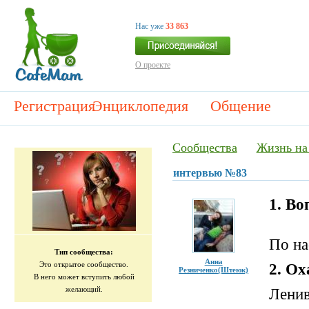
Нас уже
33 863
О проекте
Регистрация
Энциклопедия
Общение
Сообщества
Жизнь на
интервью №83
1. Во
По н
Тип сообщества:
Анна
Это открытое сообщество.
2. Ох
Резниченко(Штеюк)
В него может вступить любой
желающий.
Лени