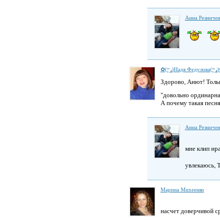
Анна Резниче
✿(ړײ)Надя Ф
Здорово, Анют! Тольк
"довольно ординарн
А почему такая песня
Анна Резниче
мне клип нр
увлекаюсь,
Марина Михеенко
насчет доверчивой с