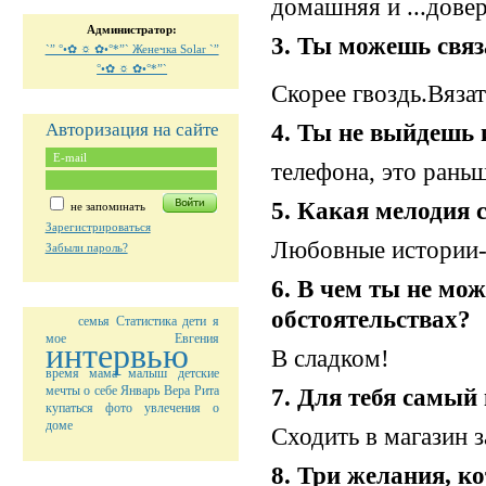
домашняя и ...довер
Администратор:
3. Ты можешь связ
`” °•✿ ☼ ✿•°*”` Женечка Solar `”
°•✿ ☼ ✿•°*”`
Скорее гвоздь.Вяза
4. Ты не выйдешь и
Авторизация на сайте
телефона, это рань
5. Какая мелодия 
не запоминать
Зарегистрироваться
Любовные истории-
Забыли пароль?
6. В чем ты не мо
обстоятельствах?
семья
Статистика
дети
я
мое
Евгения
интервью
В сладком!
время
мама
малыш
детские
мечты
о себе
Январь
Вера
Рита
7. Для тебя самый
купаться
фото
увлечения
о
доме
Сходить в магазин 
8. Три желания, к