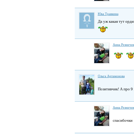
Юка Травкина
Да уж какая тут ор
Анна Резниче
Ольга Артамонова
Позитивчик! А про 
Анна Резниче
спасибочки