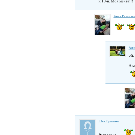
и 10-й. Моя мечта!!!
Анна Резниче
Али
ой,
А м
Юка Травкина
Атлантида......