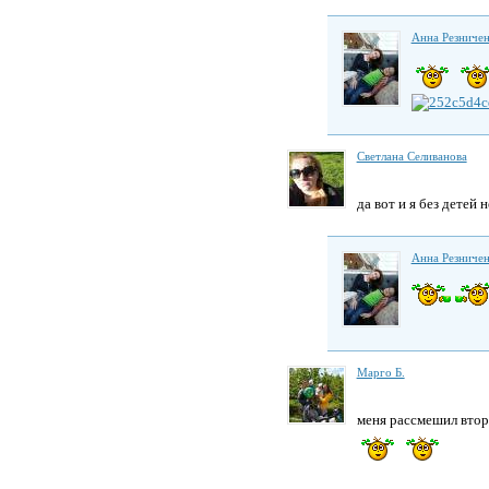
Анна Резниче
Светлана Селиванова
да вот и я без детей 
Анна Резниче
Марго Б.
меня рассмешил вто