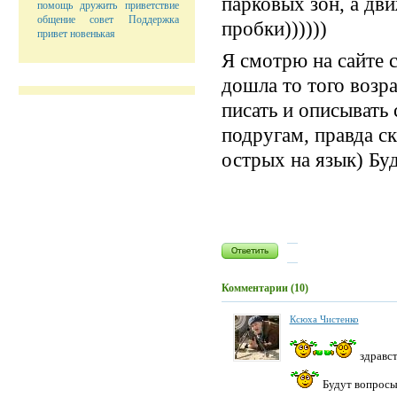
парковых зон, а дв
помощь
дружить
приветствие
общение
совет
Поддержка
пробки))))))
привет
новенькая
Я смотрю на сайте с
дошла то того возра
писать и описывать
подругам, правда с
острых на язык) Бу
Комментарии (10)
Ксюха Чистенко
здравст
Будут вопросы