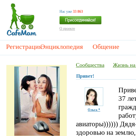
Нас уже
33 863
О проекте
Регистрация
Энциклопедия
Общение
Сообщества
Жизнь на
Привет!
Приве
37 ле
гражд
Ольга *
работ
авиаторы)))))) Дяд
здоровью на землю,