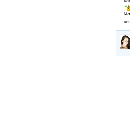
кот
Мен
осе