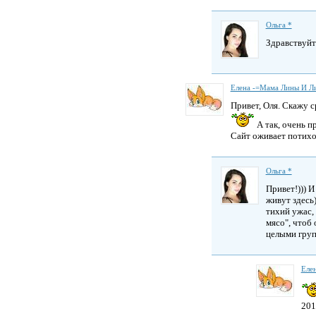
Ольга *
Здравствуйт
Елена -=Мама Лины И Л
Привет, Оля. Скажу с
А так, очень п
Сайт оживает потихо
Ольга *
Привет!))) И
живут здесь)
тихий ужас,
мясо", чтоб
целыми груп
Еле
201