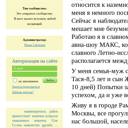
относится к наземн
Тип сообщества:
меня я немного посв
Это открытое сообщество.
В него может вступить любой
Сейчас я наблюдате
желающий.
мешает мне безумно 
Работаю я в славно
Администратор:
авиа-шоу МАКС, ко
Мама Cafemam
славного Летно-исс
располагается меж
Авторизация на сайте
У меня семья-муж с
Тася-8,5 лет и сын 
не запоминать
10 дней) Попытки за
Зарегистрироваться
Забыли пароль?
успехом, да и уже в
Живу я в городе Рам
нижневартовск
район
Москвы, все прогул
приветствие!
новички
вопросы
нас большой, насел
знакомимся
новичок
Оля
Гусева
знакомство
дружба
....