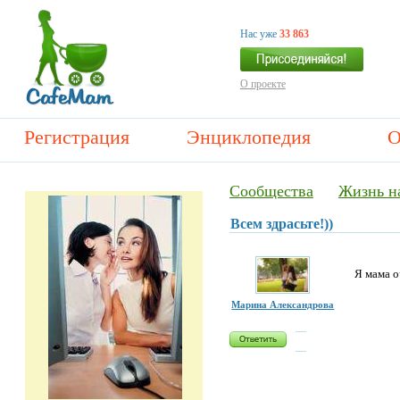
Нас уже
33 863
О проекте
Регистрация
Энциклопедия
О
Сообщества
Жизнь н
Всем здрасьте!))
Я мама о
Марина Александрова