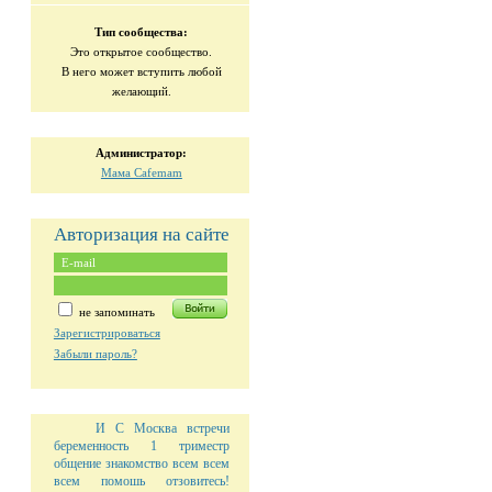
Тип сообщества:
Это открытое сообщество.
В него может вступить любой
желающий.
Администратор:
Мама Cafemam
Авторизация на сайте
не запоминать
Зарегистрироваться
Забыли пароль?
И С
Москва встречи
беременность 1 триместр
общение
знакомство
всем всем
всем
помошь
отзовитесь!