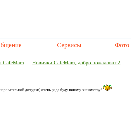
бщение
Сервисы
Фото
а CafeMam
Новички CafeMam, добро пожаловать!
чаровательной дочурки) очень рада буду новому знакомству!