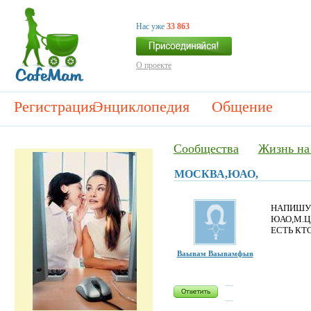
Нас уже
33 863
О проекте
Регистрация
Энциклопедия
Общение
Сообщества
Жизнь на
МОСКВА,ЮАО,
НАПИШУ 
ЮАО,М.Ц
ЕСТЬ КТО
Ваывам Ваывамфыв