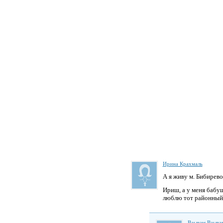
Ирина Крахмаль
А я живу м. Бибирево
Ириш, а у меня баб
люблю тот районный! 
Ваывам Ваыва