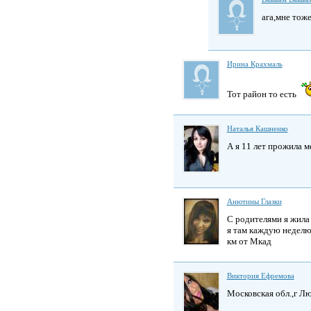
ага,мне тоже
Ирина Крахмаль
Тот район то есть
Наталья Кашненко
А я 11 лет прожила 
Анютины Глазки
С родителями я жил
я там каждую неделю 
км от Мкад
Виктория Ефремова
Московская обл.,г Л