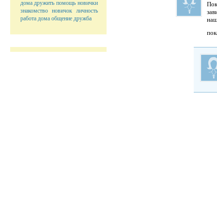
дома
дружить
помощь
новички
Пок
знакомство
новичок
личность
зав
работа дома
общение
дружба
наш
пок