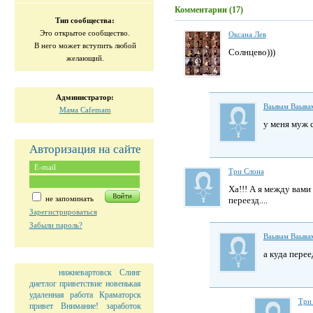
Комментарии (17)
Тип сообщества:
Это открытое сообщество.
Оксана Лев
В него может вступить любой
Солнцево)))
желающий.
Администратор:
Ваывам Ваыва
Мама Cafemam
у меня муж 
Авторизация на сайте
Три Слона
Ха!!! А я между вам
не запоминать
переезд....
Зарегистрироваться
Забыли пароль?
Ваывам Ваыва
а куда перее
нижневартовск
Слинг
диетлог
приветствие
новенькая
удаленная работа
Краматорск
Три
привет
Внимание!
заработок