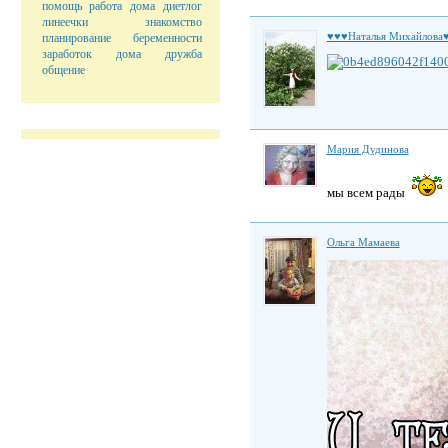
помощь
работа дома
диетлог
линеечки
знакомство
♥♥♥Наталья Михайлова
планирование беременности
заработок дома
дружба
общение
Мария Дудинова
мы всем рады
Ольга Мамаева