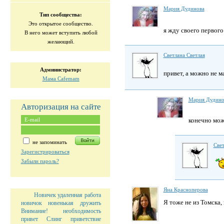
Мария Дудинова
Тип сообщества:
Это открытое сообщество.
я жду своего первого
В него может вступить любой
желающий.
Светлана Светлая
Администратор:
привет, а можно не м
Мама Cafemam
Мария Дудино
Авторизация на сайте
конечно мож
не запоминать
Свет
Зарегистрироваться
Забыли пароль?
Яна Красноперова
Новичек
удаленная работа
Я тоже не из Томска, 
новичок
новенькая
дружить
Внимание!
необходимость
привет
Слинг
приветствие