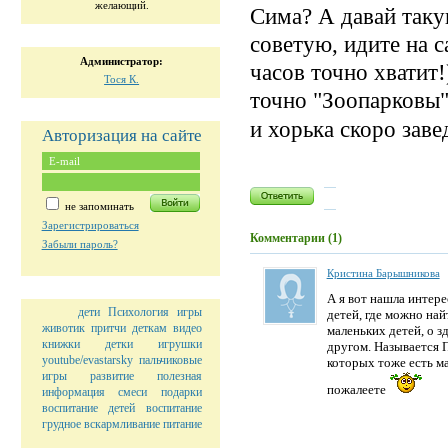
желающий.
Сима? А давай таку
советую, идите на са
Администратор:
часов точно хватит!
Тоcя К.
точно "Зоопарковы" 
и хорька скоро зав
Авторизация на сайте
не запоминать
Зарегистрироваться
Комментарии (1)
Забыли пароль?
Кристина Барышникова
А я вот нашла интере
дети
Психология
игры
детей, где можно най
животик
притчи
деткам
видео
маленьких детей, о з
книжки
детки
игрушки
другом. Называется 
youtube/evastarsky
пальчиковые
которых тоже есть ма
игры
развитие
полезная
пожалеете
информация
смеси
подарки
воспитание детей
воспитание
грудное вскармливание
питание