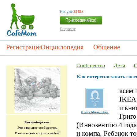
Нас уже
33 863
О проекте
Регистрация
Энциклопедия
Общение
Сообщества
Дети
О
Как интересно занять свое
всем 
IKEA,
и кни
Олеся Малышева
Григо
Тип сообщества:
(Иннокентию 4 года
Это открытое сообщество.
и компа. Ребенок то
В него может вступить любой