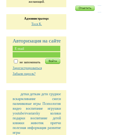
желающий.
Администратор:
Тоcя К.
Авторизация на сайте
не запоминать
Зарегистрироваться
Забыли пароль?
детки
деткам
дети
грудное
вскармливание
смеси
пальчиковые игры
Психология
видео
воспитание
игрушки
youtube/evastarsky
колики
подарки
воспитание детей
книжки
животик
притчи
полезная информация
развитие
игры