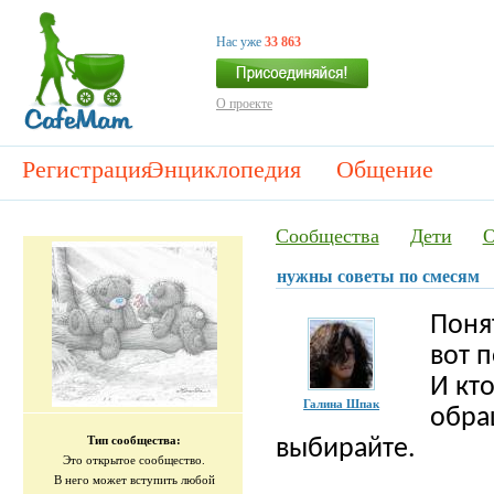
Нас уже
33 863
О проекте
Регистрация
Энциклопедия
Общение
Сообщества
Дети
О
нужны советы по смесям
Поня
вот 
И кто
Галина Шпак
обра
Тип сообщества:
выбирайте.
Это открытое сообщество.
В него может вступить любой