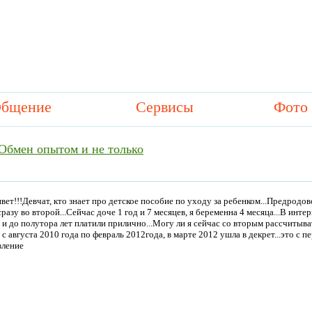
бщение
Сервисы
Фото
Обмен опытом и не только
вет!!!Девчат, кто знает про детское пособие по уходу за ребенком...Предродов
сразу во второй...Сейчас доче 1 год и 7 месяцев, я беременна 4 месяца...В инт
и до полутора лет платили прилично...Могу ли я сейчас со вторым рассчитыв
 с августа 2010 года по февраль 2012года, в марте 2012 ушла в декрет...это с пе
вление