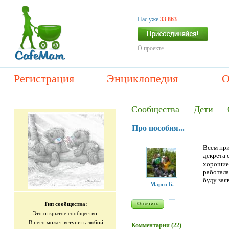
Нас уже
33 863
О проекте
Регистрация
Энциклопедия
О
Сообщества
Дети
Про пособия...
Всем при
декрета 
хорошие 
работала
буду зая
Марго Б.
Тип сообщества:
Это открытое сообщество.
В него может вступить любой
Комментарии (22)