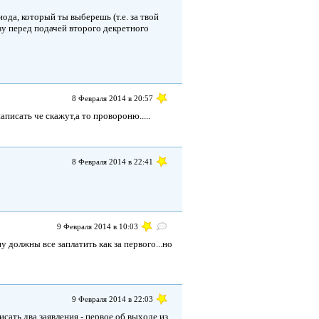
ода, который ты выберешь (т.е. за твой
зу перед подачей второго декретного
8 Февраля 2014 в 20:57
аписать че скажут,а то провороню.....
8 Февраля 2014 в 22:41
9 Февраля 2014 в 10:03
у должны все заплатить как за первого...но
9 Февраля 2014 в 22:03
сать два заявления - первое об выходе из