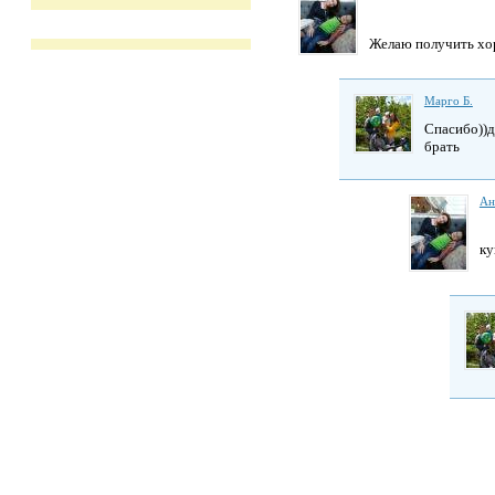
Желаю получить х
Марго Б.
Спасибо))д
брать
Ан
ку