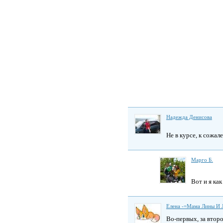
Надежда Денисова
Не в курсе, к сожал
Марго Б.
Вот и я как
Елена -=Мама Лины И 
Во-первых, за второ