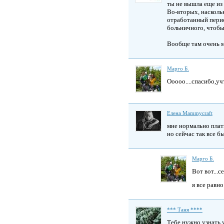
ты не вышла еще из
Во-вторых, наскольк
отработанный перио
больничного, чтобы
Вообще там очень мн
Марго Б.
Ооооо....спасибо,уч
Елена Mammycraft
мне нормально плат
но сейчас так все б
Марго Б.
Вот вот...с
я все равн
*** Таня ****
Тебе нужно узнать у