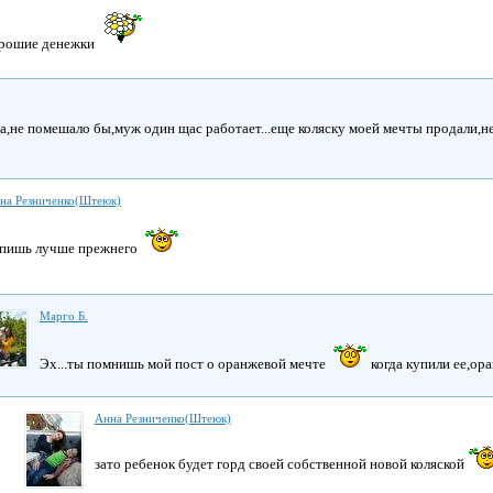
орошие денежки
а,не помешало бы,муж один щас работает...еще коляску моей мечты продали,не
на Резниченко(Штеюк)
пишь лучше прежнего
Марго Б.
Эх...ты помнишь мой пост о оранжевой мечте
когда купили ее,ор
Анна Резниченко(Штеюк)
зато ребенок будет горд своей собственной новой коляской