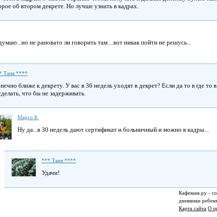
орое об втором декрете. Но лучше узнать в кадрах.
думаю...но не рановато ли говорить там....вот никак пойти не решусь...
* Таня ****
нечно ближе к декрету. У вас в 36 недель уходят в декрет? Если да то в где то
сделать, что бы не задерживать.
Марго Б.
Ну да...в 30 недель дают сертификат и больничный и можно в кадры...
*** Таня ****
Удачи!
Кафемам.ру - со
дневники ребен
Карта сайта
О п