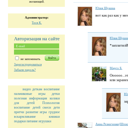
желающий.
Юлия Щукина
вот как раз как у м
Администратор:
Тоcя К.
Авторизация на сайте
Юлия Щукин
*заплатил
не запоминать
Зарегистрироваться
Марго Б.
Забыли пароль?
Оооооо...э
или заране
видео
деткам
воспитание
пальчиковые игры
детки
Юл
полезная информация
колики
за
для детей
Психология
воспитание детей
смеси
дети
притчи
развитие
игры
грудное
вскармливание
книжки
подарки
питание
игрушки
Анна Резниченко(Штею