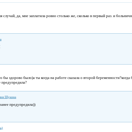
еня случай, да, мне заплатила ровно столько же, сколько в первый раз. и больнич
а
И
то бы здорово было)а ты когда на работе сказала о второй беременности?когда
е предупредила?
ия Щукина
ранее предупредила))
к)