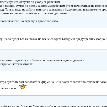
 предыдущего отпуска по уходу за ребенком.
о я помню, сумма по уходу за вторым ребенком будет исчисляться из того пери
д). Только надо не забыть написать заявление в бухглатерию и желательно сра
 сумма не сильно отличалась от первых декретных.
ого нюансов, но вкратце я вроде всё учла.
ту...надо будет все же позже по весне сходить в кадры и предупредить,заодно н
или. кажется даже чуть больше, потому что оклады поднялись.
ыстро меняется в законах.
естра бухгалтером работает на фирме,но не на моей,говорит,что сейчас по закон
о переживаю...
 себя в кадрах. У нас на Украине чтобы получать и дальше денежку нужно напи