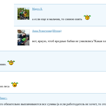
Марго Б.
а если еще и мальчик, то синюю взять
Анна Резниченко(Штеюк)
вот, яркую, чтоб вредные бабки не умилялись"Какая 
ению.
 из леса
Лики=-
го обязательно выплачиваются все суммы (а если работодатель не хочет, то эт