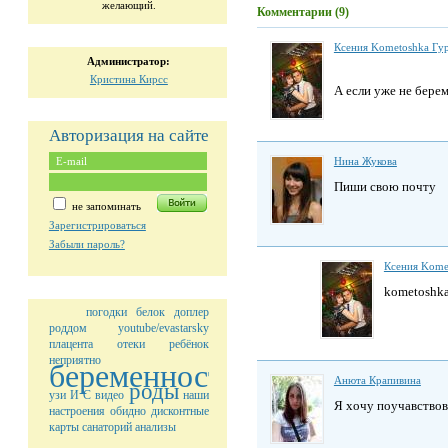
желающий.
Комментарии (9)
Ксения Kometoshka Гу
Администратор:
Кристина Кирсс
А если уже не бере
Авторизация на сайте
Нина Жукова
Пиши свою почту
не запоминать
Зарегистрироваться
Забыли пароль?
Ксения Kome
kometoshka
погодки
белок
доплер
роддом
youtube/evastarsky
плацента
отеки
ребёнок
неприятно
беременность
Анюта Крапивина
роды
узи
И С
видео
наши
Я хочу поучавствова
настроения
обидно
дисконтные
карты
санаторий
анализы