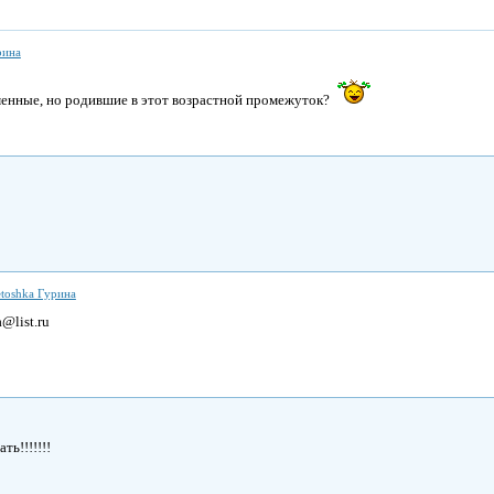
рина
менные, но родившие в этот возрастной промежуток?
toshka Гурина
@list.ru
ть!!!!!!!