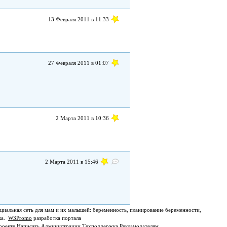
13 Февраля 2011 в 11:33
27 Февраля 2011 в 01:07
2 Марта 2011 в 10:36
2 Марта 2011 в 15:46
циальная сеть для мам и их малышей: беременность, планирование беременности,
ка.
W3Promo
разработка портала
роекте
Написать Администрации
Техподдержка
Рекламодателям