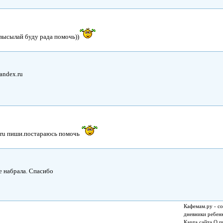
 высылай буду рада помочь))
andex.ru
ru пиши.постараюсь помочь
е набрала. Спасибо
Кафемам.ру - со
дневники ребен
Карта сайта
О п