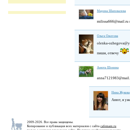
Марина Шаповалова
milissa666@mail.ru
Ольга Ожегова
olenka-ozhegova@y
пиши, отвечу
Анюта Шонина
anna7121983@mail.
Нина Жукова
Анют, я уж
2009-2026. Все права защищены.
Копирование и публикация всех материалов с сайта
cafemam.ru