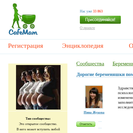
Нас уже
33 863
О проекте
Регистрация
Энциклопедия
О
Сообщества
Беремен
Дорогие беременяшки пом
Здравств
психолог
изменени
заполнит
исследов
Нина Жукова
Тип сообщества:
Это открытое сообщество.
В него может вступить любой