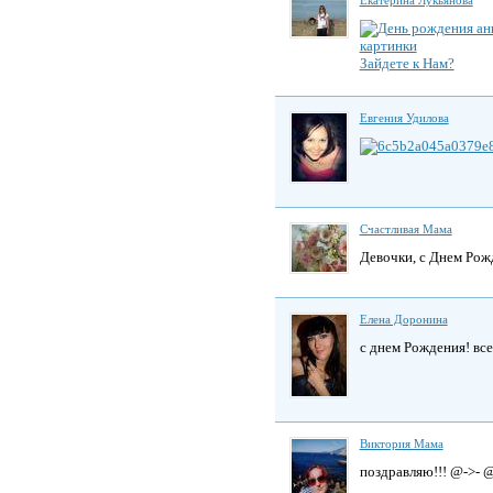
Зайдете к Нам?
Евгения Удилова
Счастливая Мама
Девочки, с Днем Ро
Елена Доронина
с днем Рождения! все
Виктория Мама
поздравляю!!! @->- @