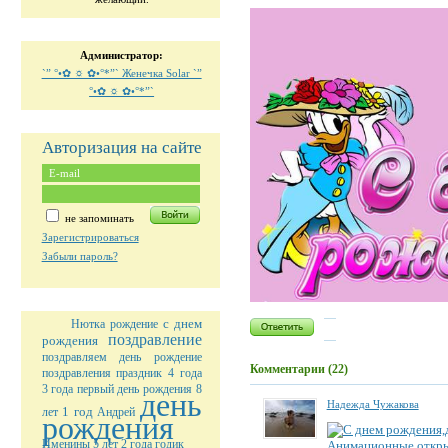
Администратор:
`” °•✿ ☼ ✿•°*”` Женечка Solar `”
°•✿ ☼ ✿•°*”`
Авторизация на сайте
не запоминать
Зарегистрироваться
Забыли пароль?
с днем
Нютка
рождение
поздравление
рождения
поздравляем
день рождение
Комментарии (22)
поздравления
праздник
4 года
3 года
первый день рождения
8
день
Надежда Чужакова
1 год
лет
Андрей
рождения
Именины
5 лет
2 года
годик
Анимационные откр