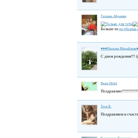
Татьяна Абрамян
Больше из
подборки 
♥♥♥Наталья Михайлова
С днем рождения!!! 
Beata Hölzl
Поздравляю!!!!!!!!!!
Тоcя К.
Поздравляем и счасть
Екатерина Лукьянова