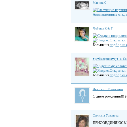
Марина С
Анимационные откр
Любаша К.& F
Больше из
подборки 
♥ღ♥Катерина♥ღ♥ ☼ С
Больше из
подборки 
Инкогнито Инкогнито
С днем рождения!!! @
Светлана Урванова
ПРИСОЕДИНЯЮСЬ КО