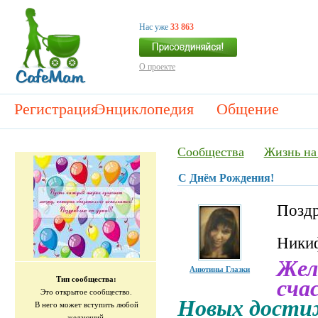
Нас уже
33 863
О проекте
Регистрация
Энциклопедия
Общение
Сообщества
Жизнь на
С Днём Рождения!
Поздр
Ники
Жел
Анютины Глазки
Тип сообщества:
сча
Это открытое сообщество.
Новых достиж
В него может вступить любой
желающий.