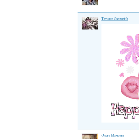
Татьяна Яковлеffа
Ольга Мамаева