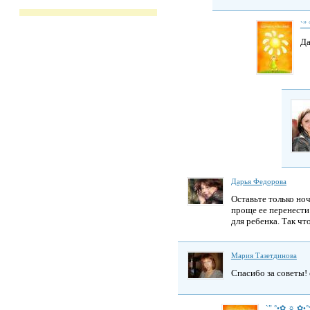
`”
Да
Дарья Федорова
Оставьте только но
проще ее перенести 
для ребенка. Так чт
Мария Тазетдинова
Спасибо за советы! 
`” °•✿ ☼ ✿•°