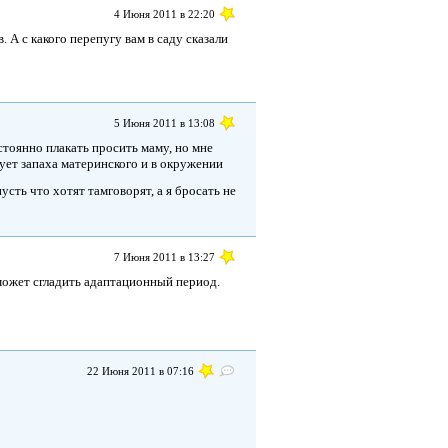
4 Июня 2011 в 22:20
 А с какого перепугу вам в саду сказали
5 Июня 2011 в 13:08
стоянно плакать просить маму, но мне
вует запаха материнского и в окружении
пусть что хотят тамговорят, а я бросать не
7 Июня 2011 в 13:27
может сгладить адаптационный период.
22 Июня 2011 в 07:16