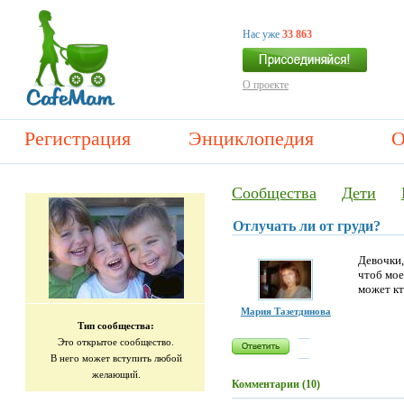
Нас уже
33 863
О проекте
Регистрация
Энциклопедия
О
Сообщества
Дети
Отлучать ли от груди?
Девочки,
чтоб мое
может кт
Мария Тазетдинова
Тип сообщества:
Это открытое сообщество.
В него может вступить любой
желающий.
Комментарии (10)