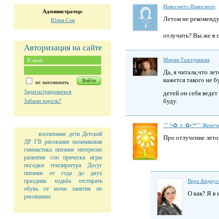
Инкогнито Инкогнито
Администратор:
Летом не рекомендую
Юлия Сэм
отлучить? Вы же в с
Авторизация на сайте
Мария Тазетдинова
Да, я читала,что ле
кажется такого не б
не запоминать
Зарегистрироваться
детей он себя ведет
буду.
Забыли пароль?
`” °•✿ ☼ ✿•°*”` Женечк
воспитание
дети
Детский
Про отлучение лето
ДР
ГВ
рисование
пальчиковая
гимнастика
питание
интересно
развитие
сон
прическа
игры
погодки
темпиратура
Досуг
питание от года до двух
праздник
ходьба
отстирать
Вера Андрус
обувь от мочи
занятия по
О как? Я в 
рисованию