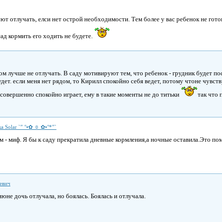
т отлучать, елси нет острой необходимости. Тем более у вас ребенок не готов.
ад кормить его ходить не будете.
том лучше не отлучать. В саду мотивируют тем, что ребенок - грудник будет по
удет. если меня нет рядом, то Кирилл спокойно себя ведет, потому чтоне чувст
 совершенно спокойно играет, ему в такие моменты не до титьки
так что 
а Solar `” °•✿ ☼ ✿•°*”`
м - миф. Я бы к саду прекратила дневные кормления,а ночные оставила.Это по
евич
июне дочь отлучала, но боялась. Боялась и отлучала.