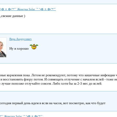
 °•✿ ☼ ✿•°*”` Женечка Solar `” °•✿ ☼ ✿•°*”`
,свежие данные )
Вера Андрусевич
Ну и хорошо
чные кормления пока. Летом не рекомендуют, потому что кишечные инфекции 
и восстановить флору потом. И совмещать отлучение с началом яслей - тоже не
о лучше попозже отлучайте совсем. Либо хотя бы за 2-3 мес до яслей.
сегодня первый день идем в ясли на часок, вот посмотрю, как что будет
*”` Женечка Solar `” °•✿ ☼ ✿•°*”`